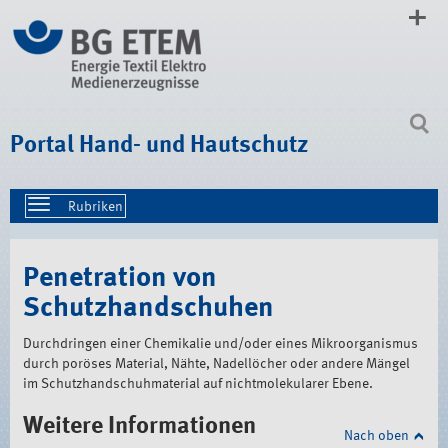
Direkt
zum
Inhalt
|
Direkt
zur
Navigation
Portal Hand- und Hautschutz
Toggle
navigation
Penetration von
Schutzhandschuhen
Durchdringen einer Chemikalie und/oder eines Mikroorganismus
durch poröses Material, Nähte, Nadellöcher oder andere Mängel
im Schutzhandschuhmaterial auf nichtmolekularer Ebene.
Weitere Informationen
Nach oben