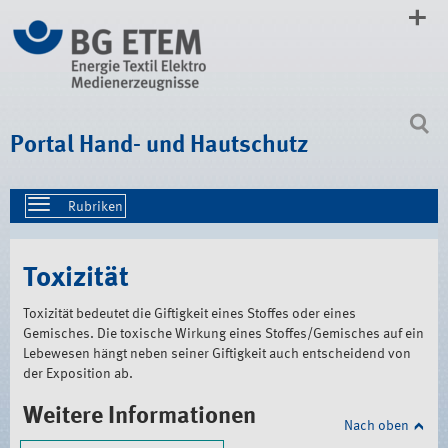
Direkt
zum
Inhalt
|
Direkt
zur
Navigation
Portal Hand- und Hautschutz
Toggle
navigation
Toxizität
Toxizität bedeutet die Giftigkeit eines Stoffes oder eines
Gemisches. Die toxische Wirkung eines Stoffes/Gemisches auf ein
Lebewesen hängt neben seiner Giftigkeit auch entscheidend von
der Exposition ab.
Weitere Informationen
Nach oben