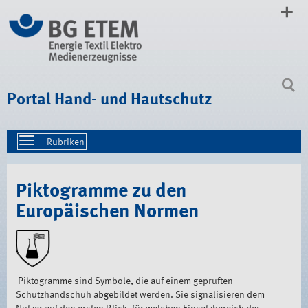
Direkt
zum
Inhalt
|
Direkt
zur
Navigation
Portal Hand- und Hautschutz
Toggle
navigation
Piktogramme zu den
Europäischen Normen
Piktogramme sind Symbole, die auf einem geprüften
Schutzhandschuh abgebildet werden. Sie signalisieren dem