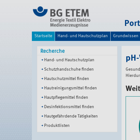
Direkt
zum
Inhalt
|
Por
Direkt
zur
Startseite
Hand- und Hautschutzplan
Grundwissen
Navigation
Recherche
pH-
Hand- und Hautschutzplan
Schutzhandschuhe finden
Gesunde
Hierdur
Hautschutzmittel finden
Weit
Hautreinigungsmittel finden
Hautpflegemittel finden
Desinfektionsmittel finden
Hautgefährdende Tätigkeiten
Produktlisten