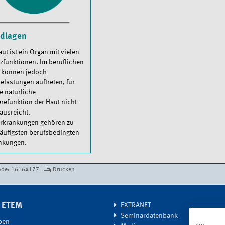
dlagen
ut ist ein Organ mit vielen
zfunktionen. Im beruflichen
g können jedoch
elastungen auftreten, für
e natürliche
erefunktion der Haut nicht
ausreicht.
rkrankungen gehören zu
äufigsten berufsbedingten
nkungen.
t
de: 16164177
Drucken
G ETEM
EXTRANET
Seminardatenbank
ben