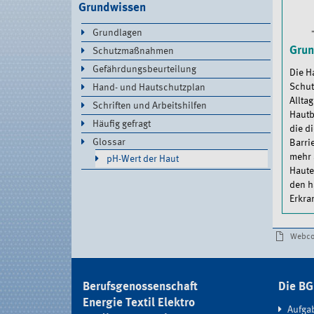
Grundwissen
Grundlagen
Grun
Schutzmaßnahmen
Gefährdungsbeurteilung
Die Ha
Schut
Hand- und Hautschutzplan
Allta
Schriften und Arbeitshilfen
Hautb
Häufig gefragt
die di
Glossar
Barri
mehr 
pH-Wert der Haut
Haute
den h
Erkra
Documen
Webco
Actions
Berufsgenossenschaft
Die B
Energie Textil Elektro
Aufga