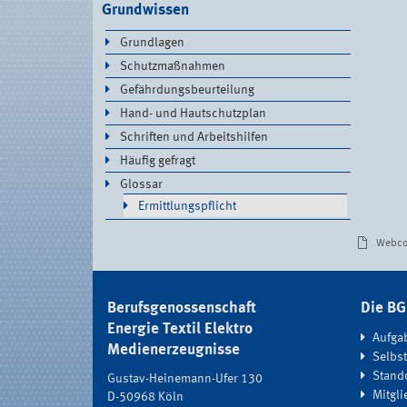
Grundwissen
Grundlagen
Schutzmaßnahmen
Gefährdungsbeurteilung
Hand- und Hautschutzplan
Schriften und Arbeitshilfen
Häufig gefragt
Glossar
Ermittlungspflicht
Documen
Webco
Actions
Berufsgenossenschaft
Die B
Energie Textil Elektro
Aufga
Medienerzeugnisse
Selbs
Stand
Gustav-Heinemann-Ufer 130
Mitgli
D-50968 Köln