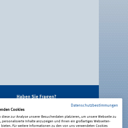
Haben Sie Fragen?
Datenschutzbestimmungen
Unter 0221 3778-0 erreichen Sie uns
enden Cookies
telefonisch.
 diese zur Analyse unserer Besucherdaten platzieren, um unsere Webseite zu
Hier finden Sie Ihre Ansprechperson für
, personalisierte Inhalte anzuzeigen und Ihnen ein großartiges Webseiten-
Rehabilitation und Entschädigung,
u bieten. Für weitere Informationen zu den von uns verwendeten Cookies