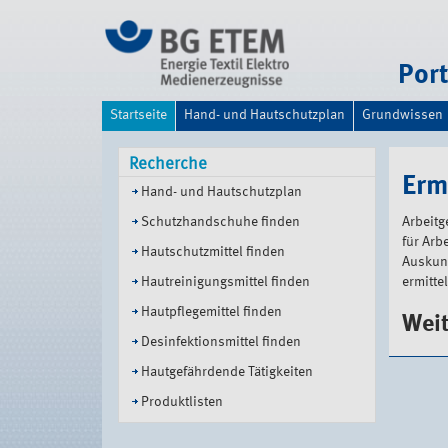
Direkt
zum
Inhalt
|
Por
Direkt
zur
Startseite
Hand- und Hautschutzplan
Grundwissen
Navigation
Recherche
Erm
Hand- und Hautschutzplan
Schutzhandschuhe finden
Arbeitg
für Arb
Hautschutzmittel finden
Auskunf
Hautreinigungsmittel finden
ermitte
Hautpflegemittel finden
Weit
Desinfektionsmittel finden
Hautgefährdende Tätigkeiten
Produktlisten