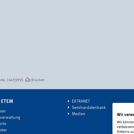
t
de: 16433955
Drucken
G ETEM
EXTRANET
Seminardatenbank
ben
Medien
Wir verw
tverwaltung
Wir können
orte
verbessern
eder
Erlebnis z