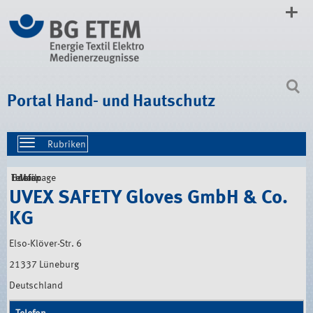
Direkt
zum
Inhalt
|
Direkt
zur
Navigation
Portal Hand- und Hautschutz
Toggle
navigation
UVEX SAFETY Gloves GmbH & Co.
KG
Elso-Klöver-Str. 6
21337 Lüneburg
Deutschland